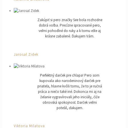
Zakúpiť si pero značky See bola rozhodne
dobrá voľba. Precízne spracované pero,
veľmi pohodlné do ruky a k tomu ešte aj
krásne zabalené. Ďakujem Vám.
Jarosal Zidek
Perfektný darček pre chlapa! Pero som
kupovala ako narodeninový darček pre
priateľa, hlavne kvôli tomu, že to je ručná
práca a niečo také iné. Dokonca mi aj na
želanie vygravírovali jeho iniciály, čiže
obrovská spokojnosť. Darček veľmi
potešil, ďakujem.
Viktoria Milatova