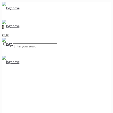
0
€0,00
✕