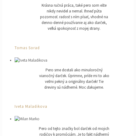
Krásna ručná práca, také pero som ešte
nikdy nevidel a nemal. Ihneď púta
pozornosť. radosť s ním písať, vhodné na
denno-denné používanie aj ako darček,
veľká spokojnosť z mojej strany.
Tomas Sorad
Pero sme dostali ako minuloročný
vianočný darček. Úprimne, príde mi to ako
veľmi pekný a originálny darček! Tie
dreviny sú nádherné. Moc ďakujeme.
Iveta Maladikova
Pero od tejto značky bol darček od mojich
rodičov k promóciám. Je to fakt nádherný