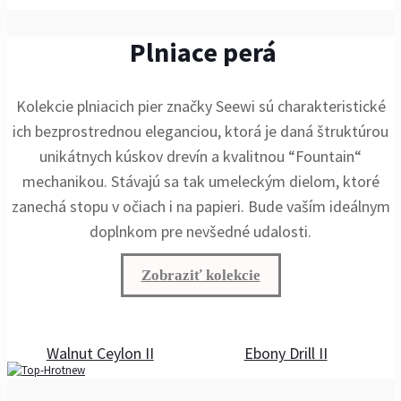
Plniace perá
Kolekcie plniacich pier značky Seewi sú charakteristické
ich bezprostrednou eleganciou, ktorá je daná štruktúrou
unikátnych kúskov drevín a kvalitnou “Fountain“
mechanikou. Stávajú sa tak umeleckým dielom, ktoré
zanechá stopu v očiach i na papieri. Bude vaším ideálnym
doplnkom pre nevšedné udalosti.
Zobraziť kolekcie
Walnut Ceylon II
Ebony Drill II