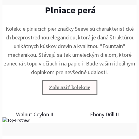
Plniace perá
Kolekcie plniacich pier značky Seewi sú charakteristické
ich bezprostrednou eleganciou, ktorá je daná štruktúrou
unikátnych kúskov drevín a kvalitnou “Fountain“
mechanikou. Stávajú sa tak umeleckým dielom, ktoré
zanechá stopu v očiach i na papieri. Bude vaším ideálnym
doplnkom pre nevšedné udalosti.
Zobraziť kolekcie
Walnut Ceylon II
Ebony Drill II