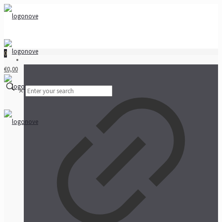
0
€0,00
✕