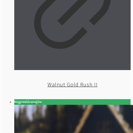
Walnut Gold Rush II
Najpredávanejšie