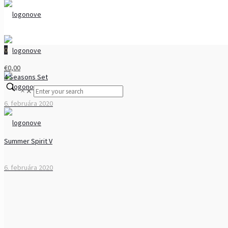
0
€0,00
4 Seasons Set
✕
6. februára 2020
Summer Spirit V
6. februára 2020
Novinka