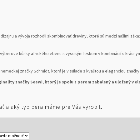
izajnu a vývoja rozhodli skombinovať dreviny, ktoré sú medzi našimi zákaz
é výberove kúsky afrického ebenu s vysokým leskom v kombinácií s krásn
meckej značky Schmidt, ktorá je v súlade s kvalitou a eleganciou značky
nality značky Seewi, ktorý je spolu s perom zabalený a uložený v e
vať a aký typ pera máme pre Vás vyrobiť.