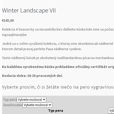
Winter Landscape VII
€
165,00
Kolekcia 4 Season by sa nezaobišla bez ďalšieho kúska kde sme sa počas d
najzaujímavejšie.
Jedná sa o veľmi vyváženú kolekciu, v ktorej sme skombinovali nádhern
ktorom detail pravej perlete Paua nádherne vynikne.
Tento nádherný kúsok je obohatený nadštandardnou písacou mechanikou ne
Ku každému vyrobenému kúsku prikladáme oficiálny certifikát origi
Dodacia doba: 10-15 pracovných dní.
Vyberte prosím, či si želáte niečo na pero vygravíro
Typ pera
Gravírovanie
Typ pera