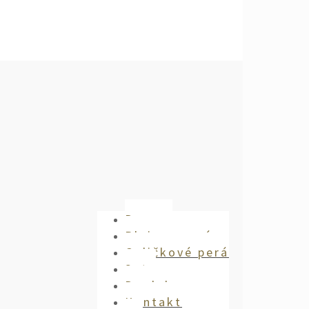
Domov
Plniace perá
Guličkové perá
Sety
Doplnky
Kontakt