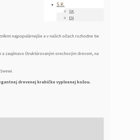
SK
SK
EN
níkmi najpopulárnejšie a v našich očiach rozhodne tie
ym a zaujímavo štruktúrovaným orechovým drevom, na
 Seewi.
legantnej drevenej krabičke vyplnenej kožou.