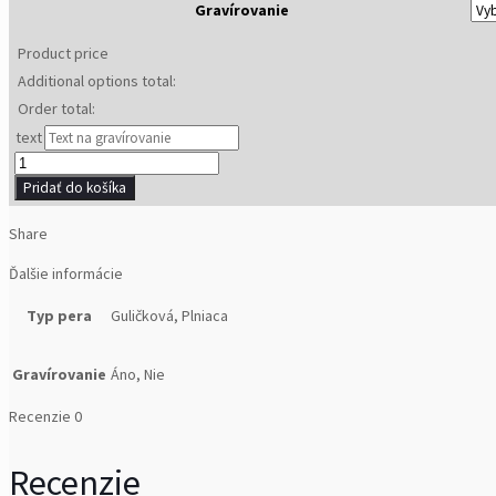
Gravírovanie
Product price
Additional options total:
Order total:
text
množstvo
Winter
Pridať do košíka
Landscape
VII
Share
Ďalšie informácie
Typ pera
Guličková, Plniaca
Gravírovanie
Áno, Nie
Recenzie
0
Recenzie